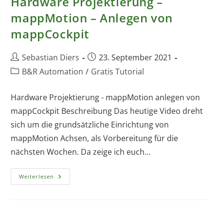
Hardware Projektierung –
mappMotion – Anlegen von
mappCockpit
Beitrags-
Beitrag
Sebastian Diers
23. September 2021
Autor:
veröffentlicht:
Beitrags-
B&R Automation
/
Gratis Tutorial
Kategorie:
Hardware Projektierung - mappMotion anlegen von
mappCockpit Beschreibung Das heutige Video dreht
sich um die grundsätzliche Einrichtung von
mappMotion Achsen, als Vorbereitung für die
nächsten Wochen. Da zeige ich euch…
Hardware
Weiterlesen
Projektierung
–
MappMotion
–
Anlegen
Von