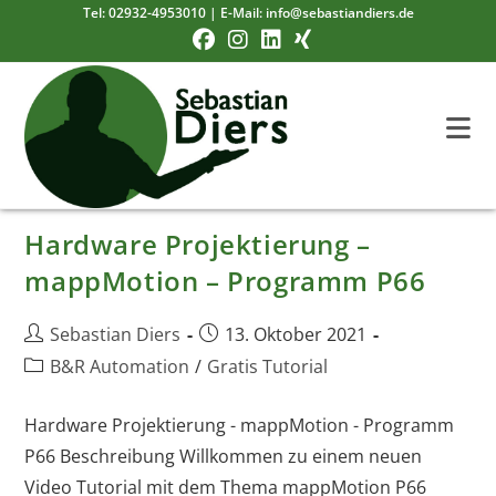
Zum
Tel:
02932-4953010
| E-Mail:
info@sebastiandiers.de
Inhalt
springen
Hardware Projektierung –
mappMotion – Programm P66
Beitrags-
Beitrag
Sebastian Diers
13. Oktober 2021
Autor:
veröffentlicht:
Beitrags-
B&R Automation
/
Gratis Tutorial
Kategorie:
Hardware Projektierung - mappMotion - Programm
P66 Beschreibung Willkommen zu einem neuen
Video Tutorial mit dem Thema mappMotion P66