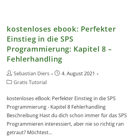
1
Hardware
Beschreibung
–
B&R
Programmierungen
Und
kostenloses ebook: Perfekter
Inbetriebnahmen
Einstieg in die SPS
Programmierung: Kapitel 8 –
Fehlerhandling
Beitrags-
Beitrag
Sebastian Diers
4. August 2021
Autor:
veröffentlicht:
Beitrags-
Gratis Tutorial
Kategorie:
kostenloses eBook: Perfekter Einstieg in die SPS
Programmierung - Kapitel 8 Fehlerhandling
Beschreibung Hast du dich schon immer für das SPS
Programmieren interessiert, aber nie so richtig ran
getraut? Möchtest…