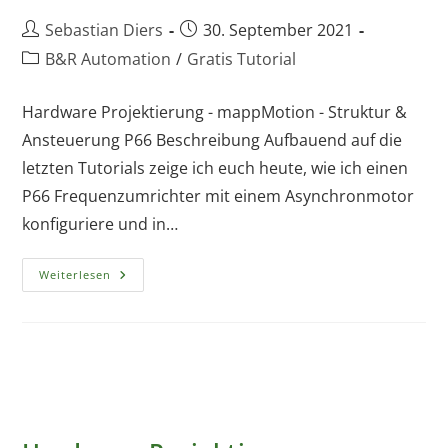
Beitrags-
Beitrag
Sebastian Diers
30. September 2021
Autor:
veröffentlicht:
Beitrags-
B&R Automation
/
Gratis Tutorial
Kategorie:
Hardware Projektierung - mappMotion - Struktur &
Ansteuerung P66 Beschreibung Aufbauend auf die
letzten Tutorials zeige ich euch heute, wie ich einen
P66 Frequenzumrichter mit einem Asynchronmotor
konfiguriere und in…
Hardware
Weiterlesen
Projektierung
–
MappMotion
–
Struktur
&
Ansteuerung
P66