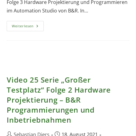
Folge 3 Hardware Projektierung und Programmieren
im Automation Studio von B&R. In…
Hardware
Weiterlesen
Projektierung
–
Hardware
Testen
Und
Diagnose
–
Hardware
Testen
Und
Diagnose
Video 25 Serie „Großer
Testplatz“ Folge 2 Hardware
Projektierung – B&R
Programmierungen und
Inbetriebnahmen
Beitrags-
Beitrag
Sebastian Diers
18. August 2021