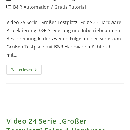
Autor:
veröffentlicht:
Beitrags-
B&R Automation
/
Gratis Tutorial
Kategorie:
Video 25 Serie "Großer Testplatz" Folge 2 - Hardware
Projektierung B&R Steuerung und Inbetriebnahmen
Beschreibung In der zweiten Folge meiner Serie zum
Großen Testplatz mit B&R Hardware möchte ich
mit…
Video
Weiterlesen
25
Serie
„Großer
Testplatz“
Folge
2
Hardware
Projektierung
–
B&R
Programmierungen
Und
Video 24 Serie „Großer
Inbetriebnahmen