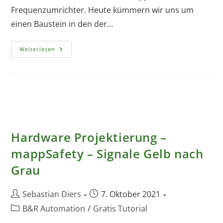
Frequenzumrichter. Heute kümmern wir uns um
einen Baustein in den der…
Hardware
Weiterlesen
Projektierung
–
MappMotion
–
Programm
P66
Hardware Projektierung –
mappSafety – Signale Gelb nach
Grau
Beitrags-
Beitrag
Sebastian Diers
7. Oktober 2021
Autor:
veröffentlicht:
Beitrags-
B&R Automation
/
Gratis Tutorial
Kategorie: