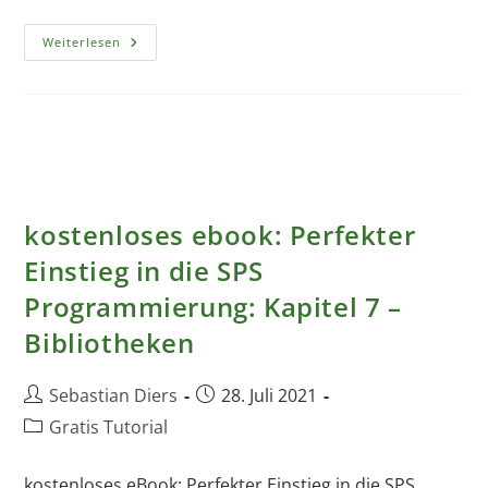
Kostenloses
Weiterlesen
Ebook:
Perfekter
Einstieg
In
Die
SPS
Programmierung:
Kapitel
8
–
Fehlerhandling
kostenloses ebook: Perfekter
Einstieg in die SPS
Programmierung: Kapitel 7 –
Bibliotheken
Beitrags-
Beitrag
Sebastian Diers
28. Juli 2021
Autor:
veröffentlicht:
Beitrags-
Gratis Tutorial
Kategorie:
kostenloses eBook: Perfekter Einstieg in die SPS