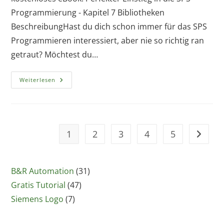
Programmierung - Kapitel 7 Bibliotheken
BeschreibungHast du dich schon immer für das SPS
Programmieren interessiert, aber nie so richtig ran
getraut? Möchtest du…
Kostenloses
Weiterlesen
Ebook:
Perfekter
Einstieg
In
Die
SPS
Programmierung:
1
2
3
4
5
Zur näc
Kapitel
7
–
Bibliotheken
B&R Automation
(31)
Gratis Tutorial
(47)
Siemens Logo
(7)